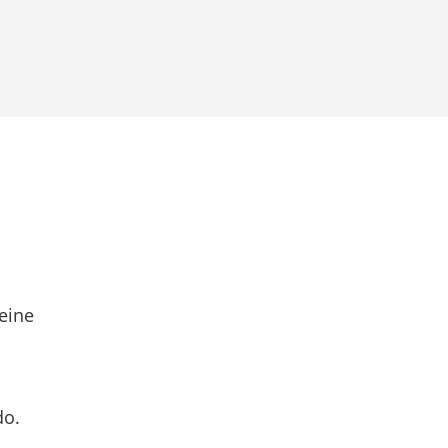
eine
do.