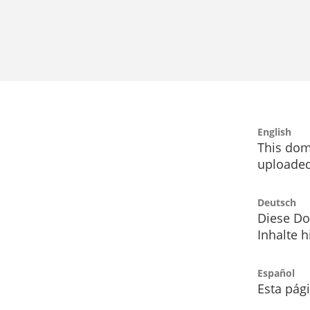
English
This dom
uploaded
Deutsch
Diese Do
Inhalte h
Español
Esta pág